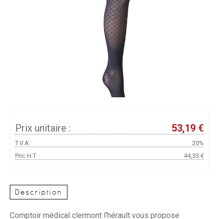
Prix unitaire :
53,19 €
T.V.A :
20%
Pric H.T. :
44,33 €
Description
Comptoir médical clermont l'hérault vous propose